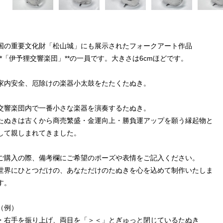
国の重要文化財「松山城」にも展示されたフォークアート作品
**「伊予狸交響楽団」**の一員です。大きさは6cmほどです。
家内安全、厄除けの楽器小太鼓をたたくたぬき。
交響楽団内で一番小さな楽器を演奏するたぬき。
たぬきは古くから商売繁盛・金運向上・勝負運アップを願う縁起物と
して親しまれてきました。
ご購入の際、備考欄にご希望のポーズや表情をご記入ください。
世界にひとつだけの、あなただけのたぬきを心を込めて制作いたしま
す。
（例）
・右手を振り上げ、両目を「＞＜」とぎゅっと閉じているたぬき