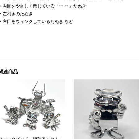
・両目をやさしく閉じている「︶ ︶」たぬき
・左利きのたぬき
・左目をウィンクしているたぬき など
関連商品
フォークバンド「腹鼓アンセム」