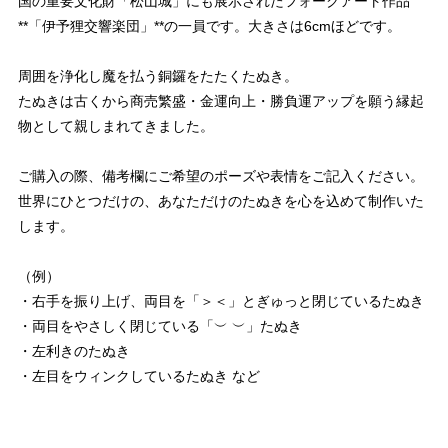
国の重要文化財「松山城」にも展示されたフォークアート作品
**「伊予狸交響楽団」**の一員です。大きさは6cmほどです。
周囲を浄化し魔を払う銅鑼をたたくたぬき。
たぬきは古くから商売繁盛・金運向上・勝負運アップを願う縁起
物として親しまれてきました。
ご購入の際、備考欄にご希望のポーズや表情をご記入ください。
世界にひとつだけの、あなただけのたぬきを心を込めて制作いた
します。
（例）
・右手を振り上げ、両目を「＞＜」とぎゅっと閉じているたぬき
・両目をやさしく閉じている「︶ ︶」たぬき
・左利きのたぬき
・左目をウィンクしているたぬき など