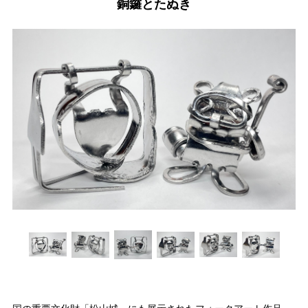
銅鑼とたぬき