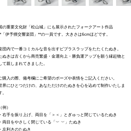
国の重要文化財「松山城」にも展示されたフォークアート作品
**「伊予狸交響楽団」**の一員です。大きさは6cmほどです。
楽団内で一番コミカルな音を出すビブラスラップをたたくたぬき。
たぬきは古くから商売繁盛・金運向上・勝負運アップを願う縁起物と
して親しまれてきました。
ご購入の際、備考欄にご希望のポーズや表情をご記入ください。
世界にひとつだけの、あなただけのたぬきを心を込めて制作いたしま
す。
（例）
・右手を振り上げ、両目を「＞＜」とぎゅっと閉じているたぬき
・両目をやさしく閉じている「︶ ︶」たぬき
・左利きのたぬき