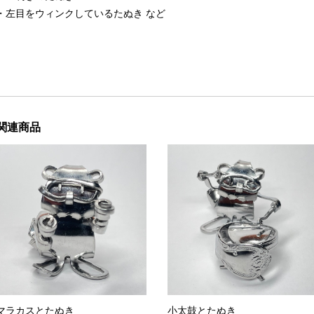
・左目をウィンクしているたぬき など
関連商品
マラカスとたぬき
小太鼓とたぬき