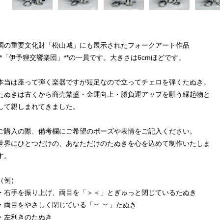
国の重要文化財「松山城」にも展示されたフォークアート作品
**「伊予狸交響楽団」**の一員です。大きさは6cmほどです。
本当は座って弾く楽器ですが短足なので立ってチェロを弾くたぬき。
たぬきは古くから商売繁盛・金運向上・勝負運アップを願う縁起物と
して親しまれてきました。
ご購入の際、備考欄にご希望のポーズや表情をご記入ください。
世界にひとつだけの、あなただけのたぬきを心を込めて制作いたしま
す。
（例）
・右手を振り上げ、両目を「＞＜」とぎゅっと閉じているたぬき
・両目をやさしく閉じている「︶ ︶」たぬき
・左利きのたぬき