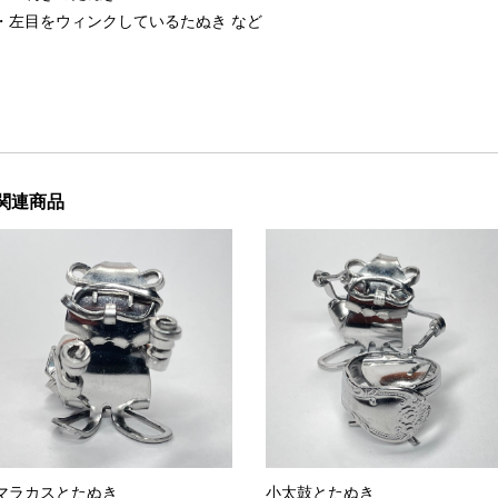
・左目をウィンクしているたぬき など
関連商品
マラカスとたぬき
小太鼓とたぬき