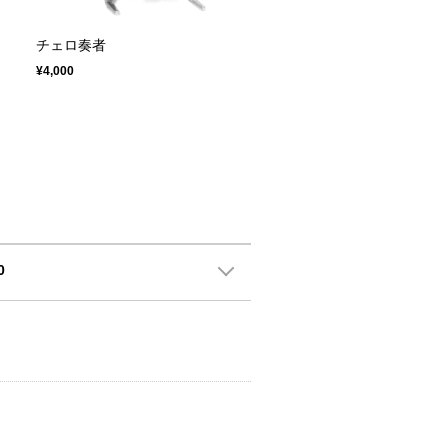
チェロ奏者
¥4,000
0