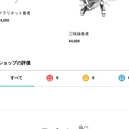
クラリネット奏者
¥4,000
三味線奏者
¥4,000
ショップの評価
すべて
0
0