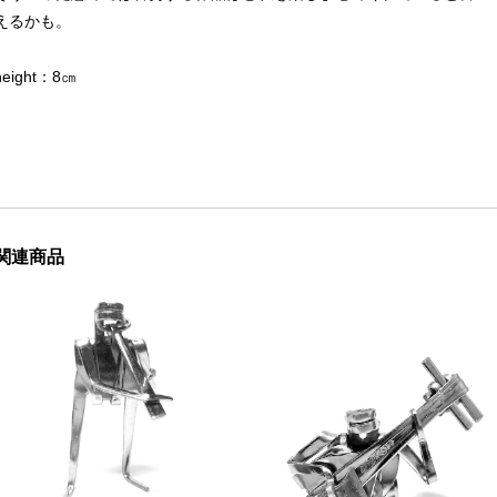
えるかも。
height：8㎝
関連商品